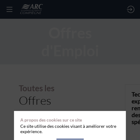
Offres
d'Emploi
Toutes les
Tec
Offres
exp
re
des
A propos des cookies sur ce site
spé
Ce site utilise des cookies visant à améliorer votre
expérience.
TYPE DE CONTRAT