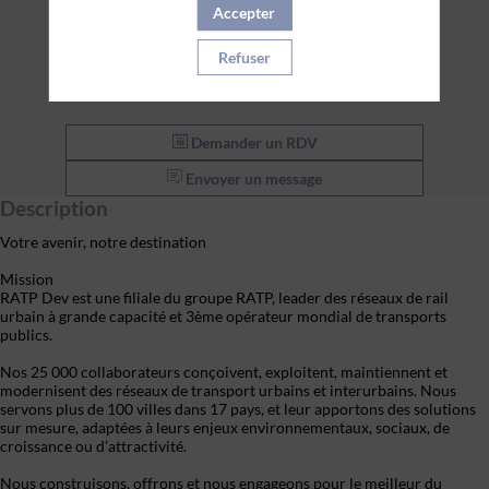
Accepter
Refuser
Demander un RDV
Envoyer un message
Description
Votre avenir, notre destination
Mission
RATP Dev est une filiale du groupe RATP, leader des réseaux de rail
urbain à grande capacité et 3ème opérateur mondial de transports
publics.
Nos 25 000 collaborateurs conçoivent, exploitent, maintiennent et
modernisent des réseaux de transport urbains et interurbains. Nous
servons plus de 100 villes dans 17 pays, et leur apportons des solutions
sur mesure, adaptées à leurs enjeux environnementaux, sociaux, de
croissance ou d’attractivité.
Nous construisons, offrons et nous engageons pour le meilleur du