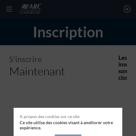
Inscription
S'inscrire
Les
inscrip
Maintenant
sont
closes.
A propos des cookies sur ce site
Ce site utilise des cookies visant à améliorer votre
expérience.