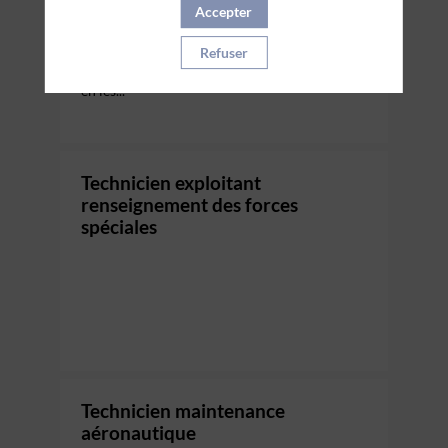
autonomie
Accepter
VOTRE MISSION
Sous statut militaire, votre spécialité consiste
Refuser
à appuyer les mouvements d’unités militaires
en les...
Technicien exploitant
renseignement des forces
spéciales
Technicien maintenance
aéronautique