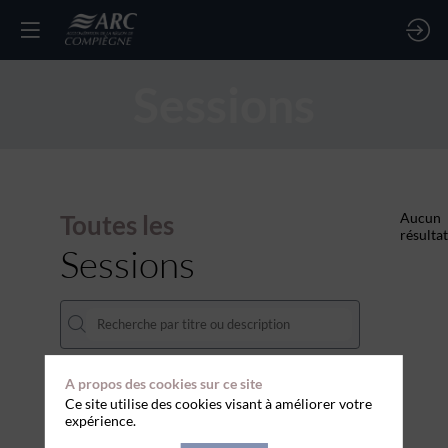
Sessions
Toutes les
Aucun
résultat
Sessions
A propos des cookies sur ce site
DATES
Ce site utilise des cookies visant à améliorer votre
expérience.
THÈMATIQUES
1