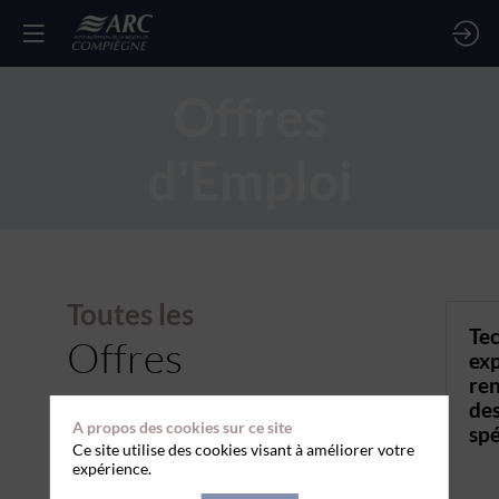
Offres
d'Emploi
Toutes les
Tec
Offres
exp
re
des
A propos des cookies sur ce site
spé
Ce site utilise des cookies visant à améliorer votre
expérience.
TYPE DE CONTRAT