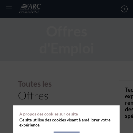
Offres
d'Emploi
Toutes les
Tec
Offres
exp
re
des
A propos des cookies sur ce site
spé
Ce site utilise des cookies visant à améliorer votre
expérience.
TYPE DE CONTRAT