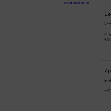
Effacer tous les filtres
1 
Votr
Mis
RATP
7 
Envi
=>Re