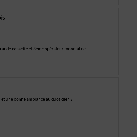
is
grande capacité et 3ème opérateur mondial de...
e et une bonne ambiance au quotidien ?