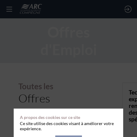
Offres
d'Emploi
Toutes les
Tec
Offres
exp
re
des
A propos des cookies sur ce site
spé
Ce site utilise des cookies visant à améliorer votre
expérience.
TYPE DE CONTRAT