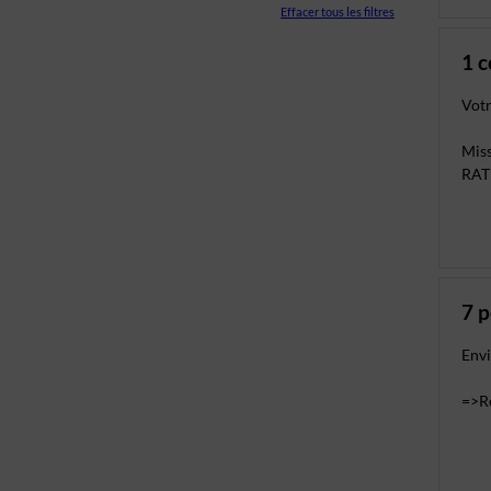
Effacer tous les filtres
1 
Votr
Mis
RATP
7 
Envi
=>Re