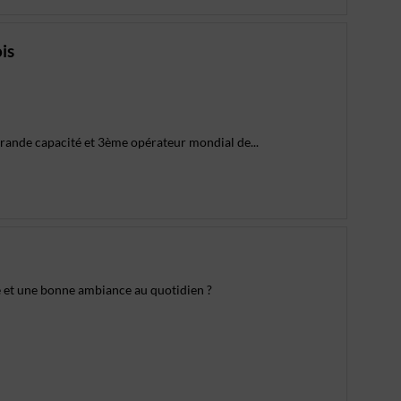
is
grande capacité et 3ème opérateur mondial de...
e et une bonne ambiance au quotidien ?