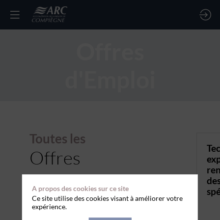
Offres
d'Emploi
Toutes les
Tec
Offres
exp
re
des
A propos des cookies sur ce site
spé
Ce site utilise des cookies visant à améliorer votre
expérience.
TYPE DE CONTRAT